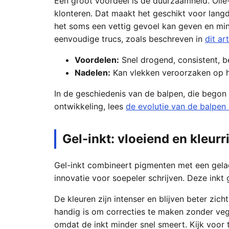
Een groot voordeel is de duurzaamheid. Olie-i
klonteren. Dat maakt het geschikt voor lang
het soms een vettig gevoel kan geven en mind
eenvoudige trucs, zoals beschreven in
dit ar
Voordelen:
Snel drogend, consistent, b
Nadelen:
Kan vlekken veroorzaken op hu
In de geschiedenis van de balpen, die begon 
ontwikkeling, lees
de evolutie van de balpen
Gel-inkt: vloeiend en kleurri
Gel-inkt combineert pigmenten met een gelac
innovatie voor soepeler schrijven. Deze inkt 
De kleuren zijn intenser en blijven beter zich
handig is om correcties te maken zonder vegen
omdat de inkt minder snel smeert. Kijk voor t