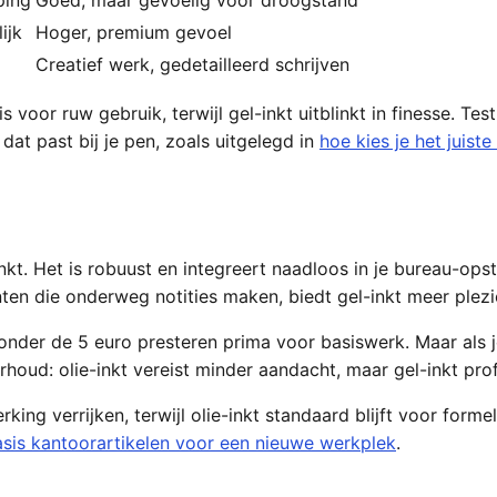
ijk
Hoger, premium gevoel
Creatief werk, gedetailleerd schrijven
 is voor ruw gebruik, terwijl gel-inkt uitblinkt in finesse. T
 dat past bij je pen, zoals uitgelegd in
hoe kies je het juist
inkt. Het is robuust en integreert naadloos in je bureau-ops
en die onderweg notities maken, biedt gel-inkt meer plezier
der de 5 euro presteren prima voor basiswerk. Maar als je 
rhoud: olie-inkt vereist minder aandacht, maar gel-inkt pro
king verrijken, terwijl olie-inkt standaard blijft voor for
sis kantoorartikelen voor een nieuwe werkplek
.