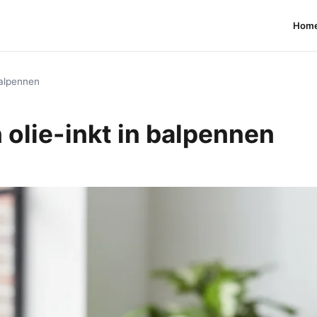
Hom
 balpennen
n olie-inkt in balpennen