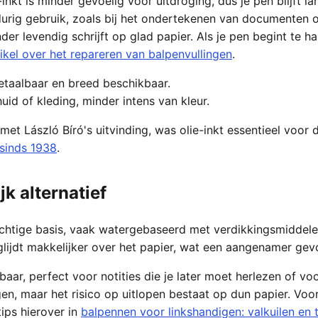
nkt is minder gevoelig voor uitdroging, dus je pen blijft la
durig gebruik, zoals bij het ondertekenen van documenten o
er levendig schrijft op glad papier. Als je pen begint te h
tikel over het repareren van balpenvullingen
.
etaalbaar en breed beschikbaar.
id of kleding, minder intens van kleur.
met László Bíró's uitvinding, was olie-inkt essentieel voo
 sinds 1938
.
jk alternatief
htige basis, vaak watergebaseerd met verdikkingsmiddelen
glijdt makkelijker over het papier, wat een aangenamer gevoe
tbaar, perfect voor notities die je later moet herlezen of vo
, maar het risico op uitlopen bestaat op dun papier. Voor w
ips hierover in
balpennen voor linkshandigen: valkuilen en 