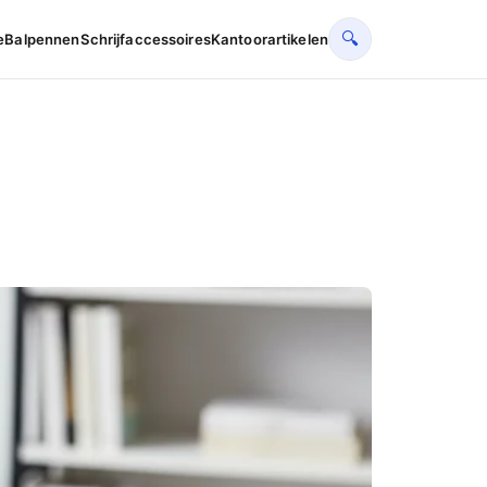
🔍
e
Balpennen
Schrijfaccessoires
Kantoorartikelen