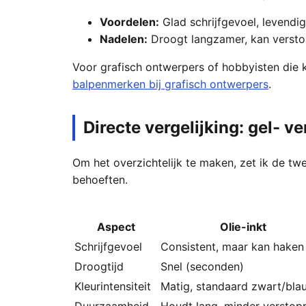
Voordelen:
Glad schrijfgevoel, levendig
Nadelen:
Droogt langzamer, kan verstopp
Voor grafisch ontwerpers of hobbyisten die kl
balpenmerken bij grafisch ontwerpers
.
Directe vergelijking: gel- ve
Om het overzichtelijk te maken, zet ik de twe
behoeften.
Aspect
Olie-inkt
Schrijfgevoel
Consistent, maar kan haken
Droogtijd
Snel (seconden)
Kleurintensiteit
Matig, standaard zwart/bla
Duurzaamheid
Houdt lang, minder verstop