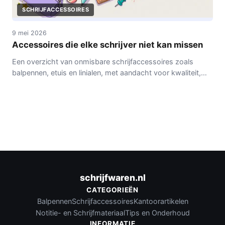
SCHRIJFACCESSOIRES
9 mei 2026
Accessoires die elke schrijver niet kan missen
Een overzicht van onmisbare schrijfaccessoires zoals
balpennen, etuis en linialen, met aandacht voor kwaliteit,
onderhoud en dagelijkse bruikbaarheid.
schrijfwaren.nl
CATEGORIEËN
Balpennen
Schrijfaccessoires
Kantoorartikelen
Notitie- en Schrijfmateriaal
Tips en Onderhoud
INFORMATIE