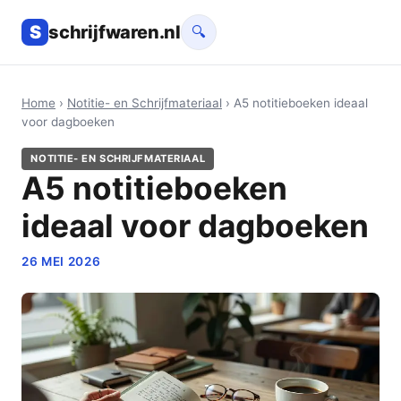
S
schrijfwaren.nl
🔍
Home
›
Notitie- en Schrijfmateriaal
› A5 notitieboeken ideaal
voor dagboeken
NOTITIE- EN SCHRIJFMATERIAAL
A5 notitieboeken
ideaal voor dagboeken
26 MEI 2026