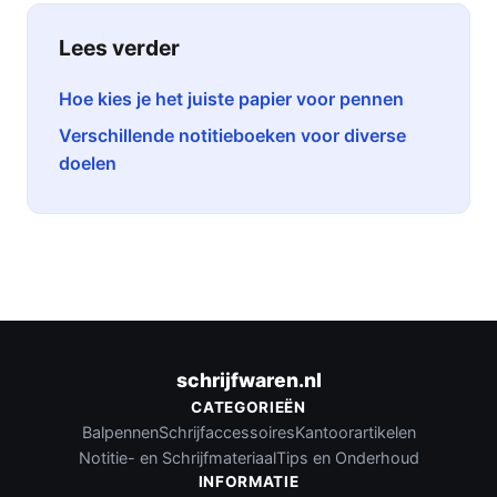
Lees verder
Hoe kies je het juiste papier voor pennen
Verschillende notitieboeken voor diverse
doelen
schrijfwaren.nl
CATEGORIEËN
Balpennen
Schrijfaccessoires
Kantoorartikelen
Notitie- en Schrijfmateriaal
Tips en Onderhoud
INFORMATIE